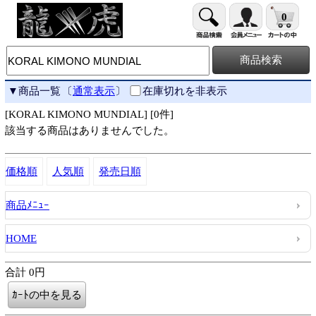
0
▼商品一覧
〔
通常表示
〕
在庫切れを非表示
[KORAL KIMONO MUNDIAL] [0件]
該当する商品はありませんでした。
価格順
人気順
発売日順
商品ﾒﾆｭｰ
HOME
合計 0円